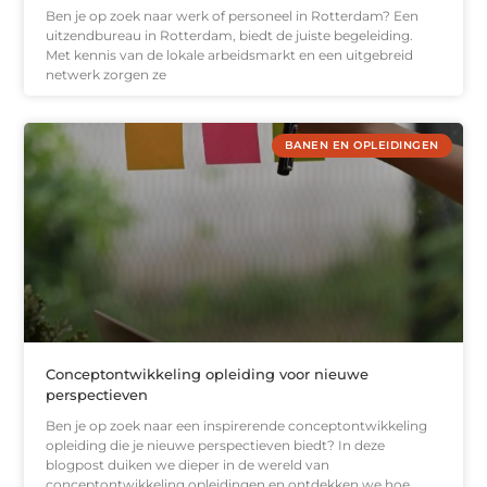
Ben je op zoek naar werk of personeel in Rotterdam? Een
uitzendbureau in Rotterdam, biedt de juiste begeleiding.
Met kennis van de lokale arbeidsmarkt en een uitgebreid
netwerk zorgen ze
BANEN EN OPLEIDINGEN
Conceptontwikkeling opleiding voor nieuwe
perspectieven
Ben je op zoek naar een inspirerende conceptontwikkeling
opleiding die je nieuwe perspectieven biedt? In deze
blogpost duiken we dieper in de wereld van
conceptontwikkeling opleidingen en ontdekken we hoe