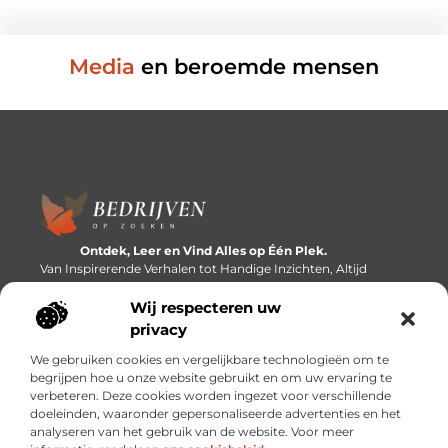
Media
en beroemde mensen
Ontdek, Leer en Vind Alles op Één Plek.
Van Inspirerende Verhalen tot Handige Inzichten, Altijd
Binnen Handbereik.
Wij respecteren uw
Bericht categorie
privacy
We gebruiken cookies en vergelijkbare technologieën om te
begrijpen hoe u onze website gebruikt en om uw ervaring te
verbeteren. Deze cookies worden ingezet voor verschillende
Onze informatie
doeleinden, waaronder gepersonaliseerde advertenties en het
analyseren van het gebruik van de website. Voor meer
Linkbuilding platforms: de snelweg naar betere zoekresultaten?
Verdien geld met je website: van passieproject naar inkomstenbron