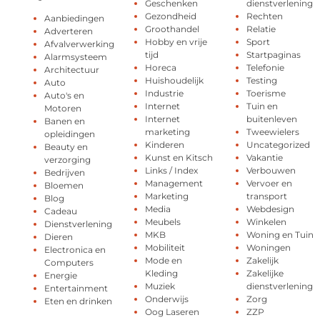
Geschenken
dienstverlening
Gezondheid
Rechten
Aanbiedingen
Groothandel
Relatie
Adverteren
Hobby en vrije
Sport
Afvalverwerking
tijd
Startpaginas
Alarmsysteem
Horeca
Telefonie
Architectuur
Huishoudelijk
Testing
Auto
Industrie
Toerisme
Auto's en
Internet
Tuin en
Motoren
Internet
buitenleven
Banen en
marketing
Tweewielers
opleidingen
Kinderen
Uncategorized
Beauty en
Kunst en Kitsch
Vakantie
verzorging
Links / Index
Verbouwen
Bedrijven
Management
Vervoer en
Bloemen
Marketing
transport
Blog
Media
Webdesign
Cadeau
Meubels
Winkelen
Dienstverlening
MKB
Woning en Tuin
Dieren
Mobiliteit
Woningen
Electronica en
Mode en
Zakelijk
Computers
Kleding
Zakelijke
Energie
Muziek
dienstverlening
Entertainment
Onderwijs
Zorg
Eten en drinken
Oog Laseren
ZZP