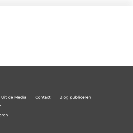
Uit de Media
Contact
Blog publiceren
?
bron