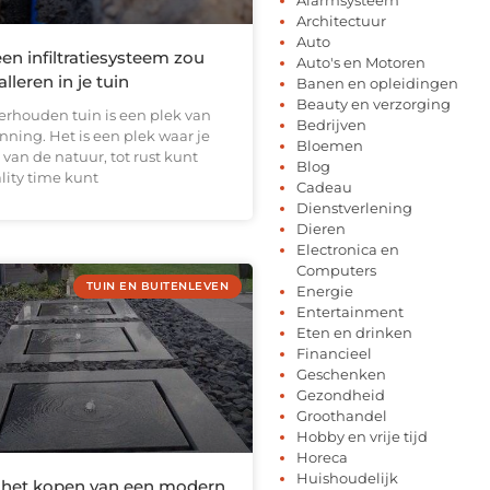
Architectuur
Auto
n infiltratiesysteem zou
Auto's en Motoren
lleren in je tuin
Banen en opleidingen
Beauty en verzorging
rhouden tuin is een plek van
Bedrijven
nning. Het is een plek waar je
Bloemen
van de natuur, tot rust kunt
Blog
ity time kunt
Cadeau
Dienstverlening
Dieren
Electronica en
Computers
TUIN EN BUITENLEVEN
Energie
Entertainment
Eten en drinken
Financieel
Geschenken
Gezondheid
Groothandel
Hobby en vrije tijd
Horeca
Huishoudelijk
ij het kopen van een modern