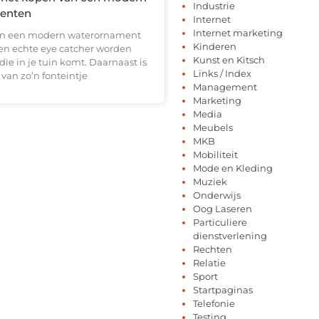
Industrie
enten
Internet
Internet marketing
n een modern waterornament
Kinderen
 een echte eye catcher worden
Kunst en Kitsch
die in je tuin komt. Daarnaast is
Links / Index
 van zo’n fonteintje
Management
Marketing
Media
Meubels
MKB
Mobiliteit
Mode en Kleding
Muziek
Onderwijs
Oog Laseren
Particuliere
dienstverlening
Rechten
Relatie
Sport
Startpaginas
Telefonie
Testing