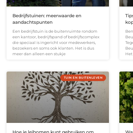
Bedrijfstuinen: meerwaarde en
Tip
aandachtspunten
ko
Een bedrijfstuin is de buitenruimte rondom
Ben
een kantoor, bedrijfspand of bedrijfscomplex
Beu
die speciaal is ingericht voor medewerkers,
Teg
bezoekers en soms ook klanten. Het is dus
Beu
meer dan alleen een stukje
Het
TUIN EN BUITENLEVEN
Hoe je leibomen kunt gebruiken om
Wa