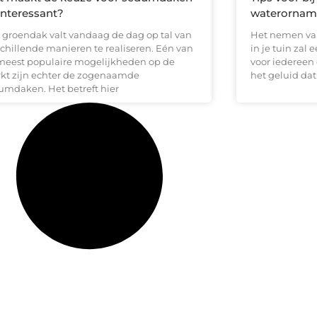
interessant?
waterornam
 groendak valt vandaag de dag op tal van
Het nemen va
schillende manieren te realiseren. Eén van
in je tuin zal
meest populaire mogelijkheden op de
voor iedereen 
kt zijn echter de zogenaamde
het geluid dat
umdaken. Het betreft hier