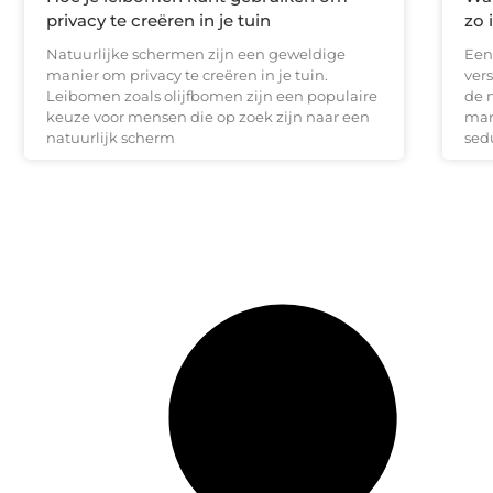
privacy te creëren in je tuin
zo 
Natuurlijke schermen zijn een geweldige
Een
manier om privacy te creëren in je tuin.
ver
Leibomen zoals olijfbomen zijn een populaire
de 
keuze voor mensen die op zoek zijn naar een
mar
natuurlijk scherm
sed