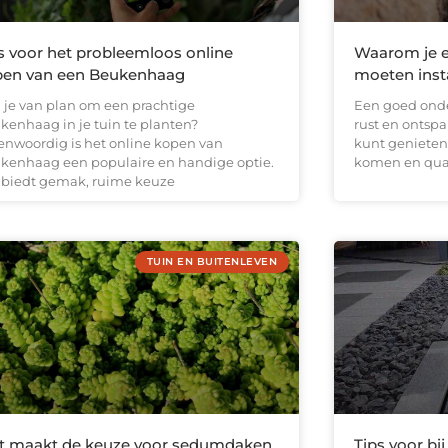
s voor het probleemloos online
Waarom je ee
pen van een Beukenhaag
moeten insta
 je van plan om een prachtige
Een goed onde
kenhaag in je tuin te planten?
rust en ontspa
enwoordig is het online kopen van
kunt genieten 
kenhaag een populaire en handige optie.
komen en qual
 biedt gemak, ruime keuze
TUIN EN BUITENLEVEN
t maakt de keuze voor sedumdaken
Tips voor b