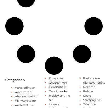
Financieel
Particuliere
Categorieën
Geschenken
dienstverlening
Gezondheid
Rechten
Aanbiedingen
Groothandel
Relatie
Adverteren
Hobby en vrije
Sport
Afvalverwerking
tijd
Startpaginas
Alarmsysteem
Horeca
Telefonie
Architectuur