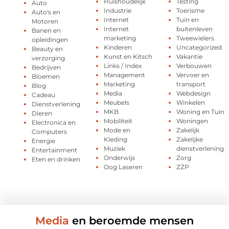
Huishoudelijk
Testing
Auto
Industrie
Toerisme
Auto's en
Internet
Tuin en
Motoren
Internet
buitenleven
Banen en
marketing
Tweewielers
opleidingen
Kinderen
Uncategorized
Beauty en
Kunst en Kitsch
Vakantie
verzorging
Links / Index
Verbouwen
Bedrijven
Management
Vervoer en
Bloemen
Marketing
transport
Blog
Media
Webdesign
Cadeau
Meubels
Winkelen
Dienstverlening
MKB
Woning en Tuin
Dieren
Mobiliteit
Woningen
Electronica en
Mode en
Zakelijk
Computers
Kleding
Zakelijke
Energie
Muziek
dienstverlening
Entertainment
Onderwijs
Zorg
Eten en drinken
Oog Laseren
ZZP
Media
en beroemde mensen