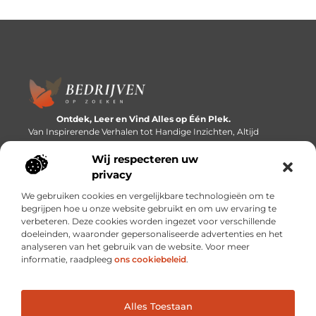
Ontdek, Leer en Vind Alles op Één Plek.
Van Inspirerende Verhalen tot Handige Inzichten, Altijd
Binnen Handbereik.
Wij respecteren uw
Bericht categorie
privacy
We gebruiken cookies en vergelijkbare technologieën om te
begrijpen hoe u onze website gebruikt en om uw ervaring te
verbeteren. Deze cookies worden ingezet voor verschillende
Onze informatie
doeleinden, waaronder gepersonaliseerde advertenties en het
analyseren van het gebruik van de website. Voor meer
Linkbuilding platforms: de snelweg naar betere zoekresultaten?
Verdien geld met je website: van passieproject naar inkomstenbron
informatie, raadpleeg
ons cookiebeleid
.
Alles Toestaan
Website index
Cookiebeleid (EU)