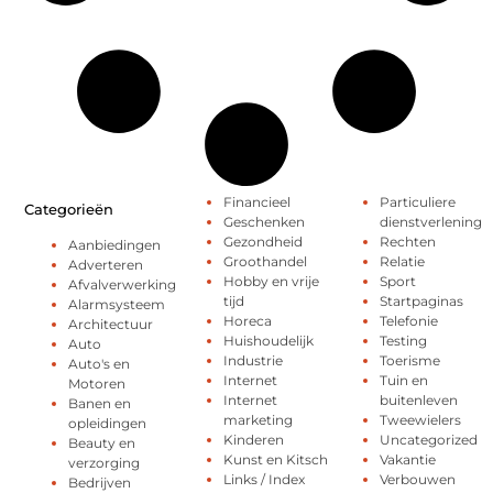
Financieel
Particuliere
Categorieën
Geschenken
dienstverlening
Gezondheid
Rechten
Aanbiedingen
Groothandel
Relatie
Adverteren
Hobby en vrije
Sport
Afvalverwerking
tijd
Startpaginas
Alarmsysteem
Horeca
Telefonie
Architectuur
Huishoudelijk
Testing
Auto
Industrie
Toerisme
Auto's en
Internet
Tuin en
Motoren
Internet
buitenleven
Banen en
marketing
Tweewielers
opleidingen
Kinderen
Uncategorized
Beauty en
Kunst en Kitsch
Vakantie
verzorging
Links / Index
Verbouwen
Bedrijven