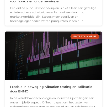
voor horeca en ondernemingen
Een online pubquiz voor bedrijven is niet alleen een gezellige
en interactieve activiteit, maar kan ook een krachtig
marketingmiddel zijn. Steeds meer bedrijven en
horecagelegenheden zetten pubquizzen in om hun
ENTERTAINMENT
Precisie in beweging: vibration testing en kalibratie
door ENMO
In de wereld van technologie en industrie zijn trillingen een
onvermijdelijk aspect. Of het nu gaat om het testen van
elektronische apparaten, machines of structurele integriteit,