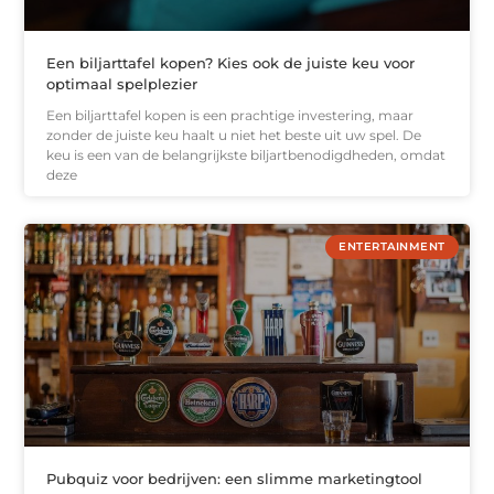
Een biljarttafel kopen? Kies ook de juiste keu voor
optimaal spelplezier
Een biljarttafel kopen is een prachtige investering, maar
zonder de juiste keu haalt u niet het beste uit uw spel. De
keu is een van de belangrijkste biljartbenodigdheden, omdat
deze
ENTERTAINMENT
Pubquiz voor bedrijven: een slimme marketingtool