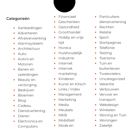
Financieel
Particuliere
Categorieën
Geschenken
dienstverlening
Gezondheid
Rechten
Aanbiedingen
Groothandel
Relatie
Adverteren
Hobby en vrije
Sport
Afvalverwerking
tijd
Startpaginas
Alarmsysteem
Horeca
Telefonie
Architectuur
Huishoudelijk
Testing
Auto
Industrie
Toerisme
Auto's en
Internet
Tuin en
Motoren
Internet
buitenleven
Banen en
marketing
Tweewielers
opleidingen
Kinderen
Uncategorized
Beauty en
Kunst en Kitsch
Vakantie
verzorging
Links / Index
Verbouwen
Bedrijven
Management
Vervoer en
Bloemen
Marketing
transport
Blog
Media
Webdesign
Cadeau
Meubels
Winkelen
Dienstverlening
MKB
Woning en Tuin
Dieren
Mobiliteit
Woningen
Electronica en
Mode en
Zakelijk
Computers