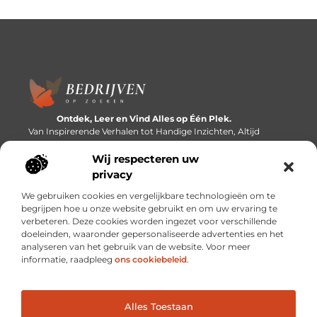
Ontdek, Leer en Vind Alles op Één Plek.
Van Inspirerende Verhalen tot Handige Inzichten, Altijd
Binnen Handbereik.
Wij respecteren uw
Bericht categorie
privacy
We gebruiken cookies en vergelijkbare technologieën om te
begrijpen hoe u onze website gebruikt en om uw ervaring te
verbeteren. Deze cookies worden ingezet voor verschillende
Onze informatie
doeleinden, waaronder gepersonaliseerde advertenties en het
analyseren van het gebruik van de website. Voor meer
Linkbuilding platforms: de snelweg naar betere zoekresultaten?
Verdien geld met je website: van passieproject naar inkomstenbron
informatie, raadpleeg
ons cookiebeleid
.
Alles Toestaan
Website index
Cookiebeleid (EU)