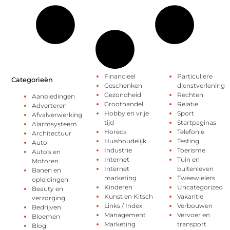
Financieel
Particuliere
Categorieën
Geschenken
dienstverlening
Gezondheid
Rechten
Aanbiedingen
Groothandel
Relatie
Adverteren
Hobby en vrije
Sport
Afvalverwerking
tijd
Startpaginas
Alarmsysteem
Horeca
Telefonie
Architectuur
Huishoudelijk
Testing
Auto
Industrie
Toerisme
Auto's en
Internet
Tuin en
Motoren
Internet
buitenleven
Banen en
marketing
Tweewielers
opleidingen
Kinderen
Uncategorized
Beauty en
Kunst en Kitsch
Vakantie
verzorging
Links / Index
Verbouwen
Bedrijven
Management
Vervoer en
Bloemen
Marketing
transport
Blog