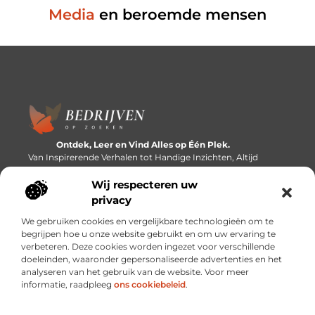
Media
en beroemde mensen
Ontdek, Leer en Vind Alles op Één Plek.
Van Inspirerende Verhalen tot Handige Inzichten, Altijd
Binnen Handbereik.
Wij respecteren uw
Bericht categorie
privacy
We gebruiken cookies en vergelijkbare technologieën om te
begrijpen hoe u onze website gebruikt en om uw ervaring te
verbeteren. Deze cookies worden ingezet voor verschillende
Onze informatie
doeleinden, waaronder gepersonaliseerde advertenties en het
analyseren van het gebruik van de website. Voor meer
Linkbuilding platforms: de snelweg naar betere zoekresultaten?
Verdien geld met je website: van passieproject naar inkomstenbron
informatie, raadpleeg
ons cookiebeleid
.