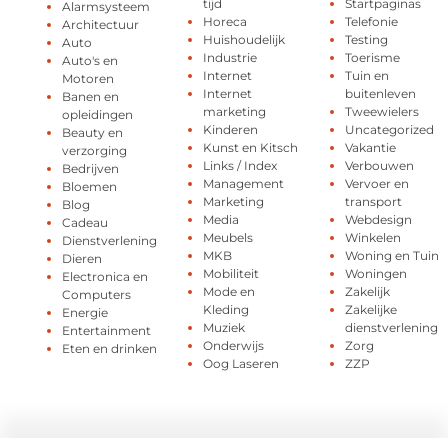
tijd
Startpaginas
Alarmsysteem
Horeca
Telefonie
Architectuur
Huishoudelijk
Testing
Auto
Industrie
Toerisme
Auto's en
Internet
Tuin en
Motoren
Internet
buitenleven
Banen en
marketing
Tweewielers
opleidingen
Kinderen
Uncategorized
Beauty en
Kunst en Kitsch
Vakantie
verzorging
Links / Index
Verbouwen
Bedrijven
Management
Vervoer en
Bloemen
Marketing
transport
Blog
Media
Webdesign
Cadeau
Meubels
Winkelen
Dienstverlening
MKB
Woning en Tuin
Dieren
Mobiliteit
Woningen
Electronica en
Mode en
Zakelijk
Computers
Kleding
Zakelijke
Energie
Muziek
dienstverlening
Entertainment
Onderwijs
Zorg
Eten en drinken
Oog Laseren
ZZP