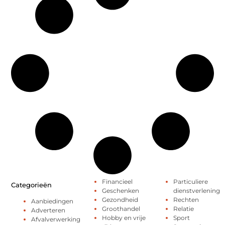
Financieel
Particuliere
Categorieën
Geschenken
dienstverlening
Gezondheid
Rechten
Aanbiedingen
Groothandel
Relatie
Adverteren
Hobby en vrije
Sport
Afvalverwerking