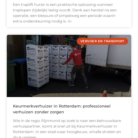
Een traplift huren is een praktische oplossing wanneer
traplopen (tijdelijk) lastig wordt. Denk aan herstel na een
operatie, een blessure of simpelweg een periode waarin
extra ondersteuning nodig is. In
VERVOER EN TRANSPORT
Keurmerkverhuizer in Rotterdam: professioneel
verhuizen zonder zorgen
Wie in de regio Rijnmond op zoek is naar een betrouwbare
verhuispartner, komt al snel uit bij Keurmerkverhuizer in
Rotterdam. In een stad waar hoogbouw, smalle straten en
druk verkeer