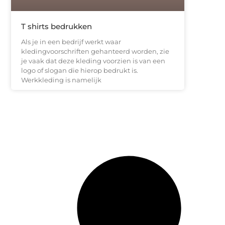
T shirts bedrukken
Als je in een bedrijf werkt waar
kledingvoorschriften gehanteerd worden, zie
je vaak dat deze kleding voorzien is van een
logo of slogan die hierop bedrukt is.
Werkkleding is namelijk