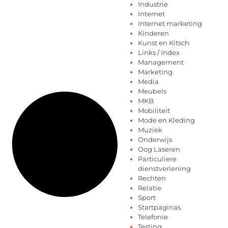
Industrie
Internet
Internet marketing
Kinderen
Kunst en Kitsch
Links / Index
Management
Marketing
Media
Meubels
MKB
Mobiliteit
Mode en Kleding
Muziek
Onderwijs
Oog Laseren
Particuliere
dienstverlening
Rechten
Relatie
Sport
Startpaginas
Telefonie
Testing