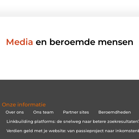
Media
en beroemde mensen
Onze informatie
Over ons
Ons team
Partner sites
Beroemdheden
Linkbuilding platforms: de snelweg naar betere zoekresultaten
Verdien geld met je website: van passieproject naar inkomsten