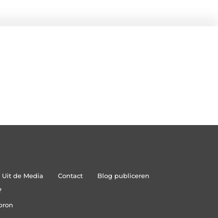
Uit de Media
Contact
Blog publiceren
?
bron