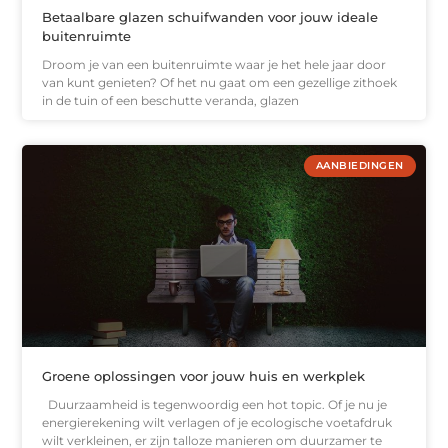
Betaalbare glazen schuifwanden voor jouw ideale
buitenruimte
Droom je van een buitenruimte waar je het hele jaar door
van kunt genieten? Of het nu gaat om een gezellige zithoek
in de tuin of een beschutte veranda, glazen
AANBIEDINGEN
Groene oplossingen voor jouw huis en werkplek
Duurzaamheid is tegenwoordig een hot topic. Of je nu je
energierekening wilt verlagen of je ecologische voetafdruk
wilt verkleinen, er zijn talloze manieren om duurzamer te