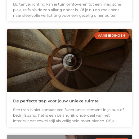
Buitenverlichting kan je tuin omtoveren tot een magische
plek, zelfs als de zon allang onder is. Of je nu op zoek bent
naar sfeervolle verlichting voor een gezellig diner buiten
AANBIEDINGEN
De perfecte trap voor jouw unieke ruimte
Een trap is niet zomaar een functioneel element in je huis of
bedrijfspand; het is een belangrijk onderdeel van het
interieur dat zowel stijl als veiligheid moet bieden. Of je