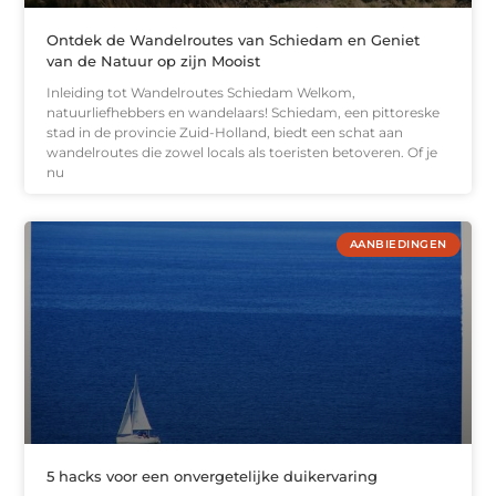
Ontdek de Wandelroutes van Schiedam en Geniet
van de Natuur op zijn Mooist
Inleiding tot Wandelroutes Schiedam Welkom,
natuurliefhebbers en wandelaars! Schiedam, een pittoreske
stad in de provincie Zuid-Holland, biedt een schat aan
wandelroutes die zowel locals als toeristen betoveren. Of je
nu
AANBIEDINGEN
5 hacks voor een onvergetelijke duikervaring