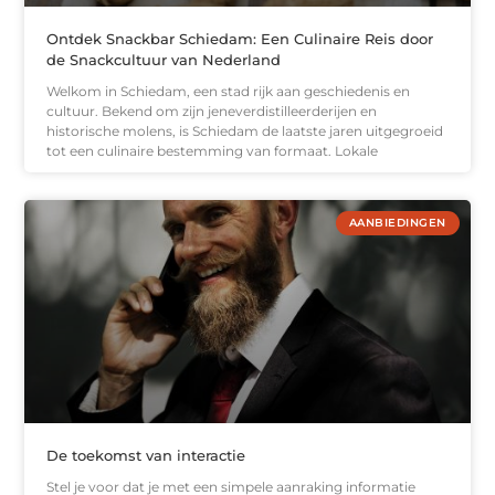
Ontdek Snackbar Schiedam: Een Culinaire Reis door
de Snackcultuur van Nederland
Welkom in Schiedam, een stad rijk aan geschiedenis en
cultuur. Bekend om zijn jeneverdistilleerderijen en
historische molens, is Schiedam de laatste jaren uitgegroeid
tot een culinaire bestemming van formaat. Lokale
AANBIEDINGEN
De toekomst van interactie
Stel je voor dat je met een simpele aanraking informatie