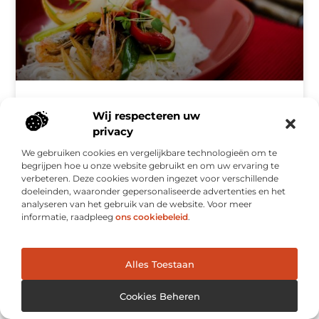
Ontdek de Culinaire Schatten van Schiedam
Wij respecteren uw
Welkom in Schiedam Schiedam, een stad doordrenkt van
privacy
geschiedenis en charme, ligt aan de oevers van de Schie, op
een steenworp afstand van Rotterdam. Deze pittoreske stad
We gebruiken cookies en vergelijkbare technologieën om te
staat bekend om
begrijpen hoe u onze website gebruikt en om uw ervaring te
verbeteren. Deze cookies worden ingezet voor verschillende
doeleinden, waaronder gepersonaliseerde advertenties en het
analyseren van het gebruik van de website. Voor meer
AANBIEDINGEN
informatie, raadpleeg
ons cookiebeleid
.
Alles Toestaan
Cookies Beheren