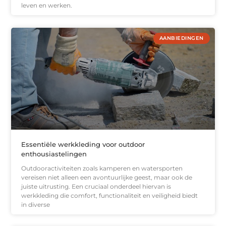
leven en werken.
AANBIEDINGEN
Essentiële werkkleding voor outdoor
enthousiastelingen
Outdooractiviteiten zoals kamperen en watersporten
vereisen niet alleen een avontuurlijke geest, maar ook de
juiste uitrusting. Een cruciaal onderdeel hiervan is
werkkleding die comfort, functionaliteit en veiligheid biedt
in diverse