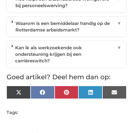
bij personeelswerving?
Waarom is een bemiddelaar handig op de
▼
Rotterdamse arbeidsmarkt?
Kan ik als werkzoekende ook
▼
ondersteuning krijgen bij een
carrièreswitch?
Goed artikel? Deel hem dan op:
X
Facebook
Pinterest
LinkedIn
Email
(Twitter)
Tags: