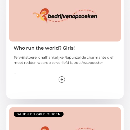
Who run the world? Girls!
Terwijl stoere, onafhankelijke Rapunzel de charmante dief
moet redden waarop ze verliefd is, zou Assepoester
...
BANEN EN OPLEIDINGEN