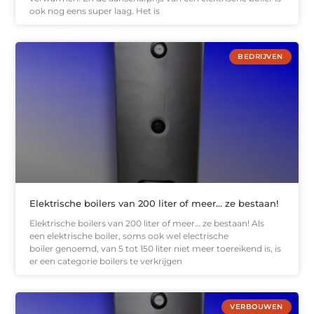
ook nog eens super laag. Het is
BEDRIJVEN
Elektrische boilers van 200 liter of meer… ze bestaan!
Elektrische boilers van 200 liter of meer… ze bestaan! Als
een elektrische boiler, soms ook wel electrische
boiler genoemd, van 5 tot 150 liter niet meer toereikend is, is
er een categorie boilers te verkrijgen
VERBOUWEN