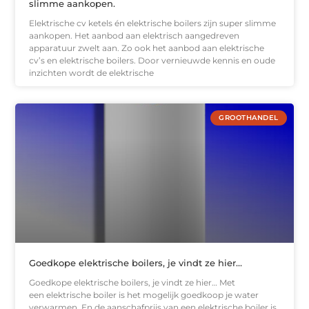
slimme aankopen.
Elektrische cv ketels én elektrische boilers zijn super slimme
aankopen. Het aanbod aan elektrisch aangedreven
apparatuur zwelt aan. Zo ook het aanbod aan elektrische
cv’s en elektrische boilers. Door vernieuwde kennis en oude
inzichten wordt de elektrische
GROOTHANDEL
Goedkope elektrische boilers, je vindt ze hier…
Goedkope elektrische boilers, je vindt ze hier… Met
een elektrische boiler is het mogelijk goedkoop je water
verwarmen. En de aanschafprijs van een elektrische boiler is