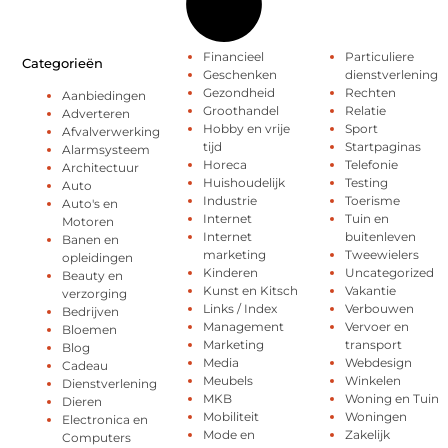
Financieel
Particuliere
Categorieën
Geschenken
dienstverlening
Gezondheid
Rechten
Aanbiedingen
Groothandel
Relatie
Adverteren
Hobby en vrije
Sport
Afvalverwerking
tijd
Startpaginas
Alarmsysteem
Horeca
Telefonie
Architectuur
Huishoudelijk
Testing
Auto
Industrie
Toerisme
Auto's en
Internet
Tuin en
Motoren
Internet
buitenleven
Banen en
marketing
Tweewielers
opleidingen
Kinderen
Uncategorized
Beauty en
Kunst en Kitsch
Vakantie
verzorging
Links / Index
Verbouwen
Bedrijven
Management
Vervoer en
Bloemen
Marketing
transport
Blog
Media
Webdesign
Cadeau
Meubels
Winkelen
Dienstverlening
MKB
Woning en Tuin
Dieren
Mobiliteit
Woningen
Electronica en
Mode en
Zakelijk
Computers