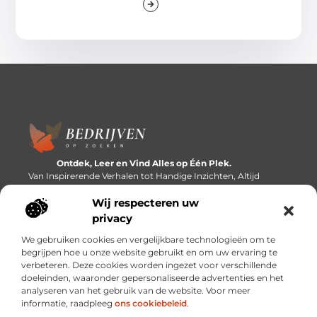
Ontdek, Leer en Vind Alles op Één Plek.
Van Inspirerende Verhalen tot Handige Inzichten, Altijd
Binnen Handbereik.
Wij respecteren uw
Bericht categorie
privacy
We gebruiken cookies en vergelijkbare technologieën om te
begrijpen hoe u onze website gebruikt en om uw ervaring te
verbeteren. Deze cookies worden ingezet voor verschillende
Onze informatie
doeleinden, waaronder gepersonaliseerde advertenties en het
analyseren van het gebruik van de website. Voor meer
Linkbuilding platforms: de snelweg naar betere zoekresultaten?
Verdien geld met je website: van passieproject naar inkomstenbron
informatie, raadpleeg
ons cookiebeleid
.