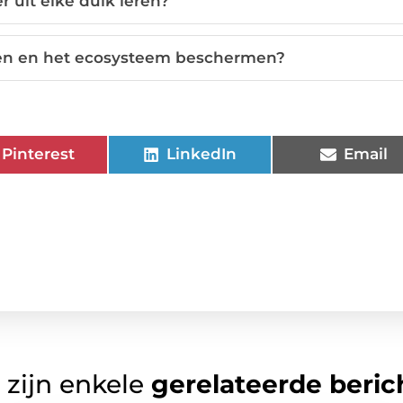
 uit elke duik leren?
ken en het ecosysteem beschermen?
Pinterest
LinkedIn
Email
 zijn enkele
gerelateerde beric