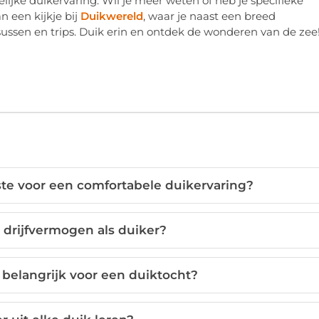
ijke duikervaring. Wil je meer weten of heb je specifieke
 een kijkje bij
Duikwereld
, waar je naast een breed
sussen en trips. Duik erin en ontdek de wonderen van de zee
kste voor een comfortabele duikervaring?
 drijfvermogen als duiker?
belangrijk voor een duiktocht?