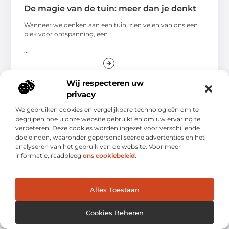
De magie van de tuin: meer dan je denkt
Wanneer we denken aan een tuin, zien velen van ons een
plek voor ontspanning, een
...
Wij respecteren uw
privacy
We gebruiken cookies en vergelijkbare technologieën om te
begrijpen hoe u onze website gebruikt en om uw ervaring te
AANBIEDINGEN
verbeteren. Deze cookies worden ingezet voor verschillende
doeleinden, waaronder gepersonaliseerde advertenties en het
analyseren van het gebruik van de website. Voor meer
informatie, raadpleeg
ons cookiebeleid
.
Alles Toestaan
Cookies Beheren
Wat je moet weten over het kiezen van de
juiste slangen en koppelingen voor