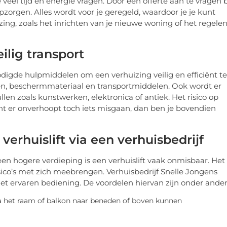
veel tijd en energie vragen. Door een offerte aan te vragen b
opzorgen. Alles wordt voor je geregeld, waardoor je je kunt
ing, zoals het inrichten van je nieuwe woning of het regele
ilig transport
nodigde hulpmiddelen om een verhuizing veilig en efficiënt te
pen, beschermmateriaal en transportmiddelen. Ook wordt er
n zoals kunstwerken, elektronica of antiek. Het risico op
t er onverhoopt toch iets misgaan, dan ben je bovendien
erhuislift via een verhuisbedrijf
en hogere verdieping is een verhuislift vaak onmisbaar. Het
risico’s met zich meebrengen. Verhuisbedrijf Snelle Jongens
met ervaren bediening. De voordelen hiervan zijn onder ander
ia het raam of balkon naar beneden of boven kunnen