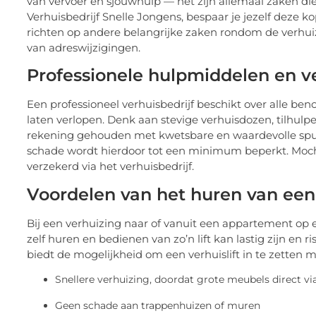
van vervoer en sjouwhulp — het zijn allemaal zaken die 
Verhuisbedrijf Snelle Jongens, bespaar je jezelf deze k
richten op andere belangrijke zaken rondom de verhuiz
van adreswijzigingen.
Professionele hulpmiddelen en ve
Een professioneel verhuisbedrijf beschikt over alle be
laten verlopen. Denk aan stevige verhuisdozen, tilhul
rekening gehouden met kwetsbare en waardevolle spulle
schade wordt hierdoor tot een minimum beperkt. Moch
verzekerd via het verhuisbedrijf.
Voordelen van het huren van een v
Bij een verhuizing naar of vanuit een appartement op e
zelf huren en bedienen van zo’n lift kan lastig zijn en 
biedt de mogelijkheid om een verhuislift in te zetten 
Snellere verhuizing, doordat grote meubels direct v
Geen schade aan trappenhuizen of muren