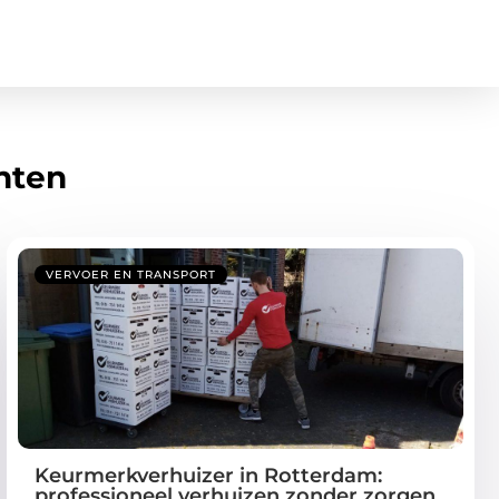
hten
VERVOER EN TRANSPORT
Keurmerkverhuizer in Rotterdam:
professioneel verhuizen zonder zorgen