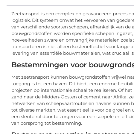
Zeetransport is een complex en geavanceerd proces d
logistiek. Dit systeem omvat het vervoeren van goede
van verschillende soorten schepen, afhankelijk van de 
bouwgrondstoffen worden specifieke schepen ingezet, 
hoeveelheden zware en omvangrijke materialen zoals z
transporteren is niet alleen kosteneffectief voor lange
levering van essentiële bouwmaterialen, wat cruciaal i
Bestemmingen voor bouwgronds
Met zeetransport kunnen bouwgrondstoffen vrijwel naa
toegang is tot een haven. Dit biedt een enorme flexibi
projecten op internationale schaal te realiseren. Of he
zand naar de Midden-Oosten of cement naar Afrika, ze
netwerken van scheepvaartroutes en havens kunnen be
tot diverse markten, wat essentieel is voor de groei en
een sleutelrol door te zorgen voor een soepele en effi
van oorsprong tot bestemming.