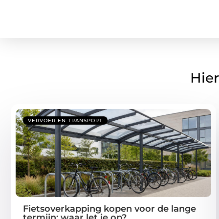
Hier
VERVOER EN TRANSPORT
Fietsoverkapping kopen voor de lange
termijn: waar let je op?