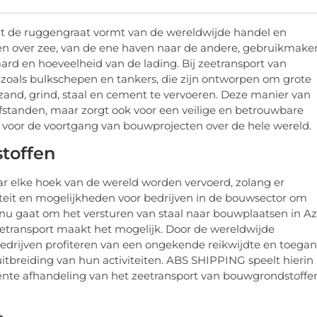
at de ruggengraat vormt van de wereldwijde handel en
ren over zee, van de ene haven naar de andere, gebruikmak
aard en hoeveelheid van de lading. Bij zeetransport van
zoals bulkschepen en tankers, die zijn ontworpen om grote
and, grind, staal en cement te vervoeren. Deze manier van
 afstanden, maar zorgt ook voor een veilige en betrouwbare
s voor de voortgang van bouwprojecten over de hele wereld.
toffen
r elke hoek van de wereld worden vervoerd, zolang er
liteit en mogelijkheden voor bedrijven in de bouwsector om
t nu gaat om het versturen van staal naar bouwplaatsen in Az
etransport maakt het mogelijk. Door de wereldwijde
drijven profiteren van een ongekende reikwijdte en toega
 uitbreiding van hun activiteiten. ABS SHIPPING speelt hierin
ciënte afhandeling van het zeetransport van bouwgrondstoffe