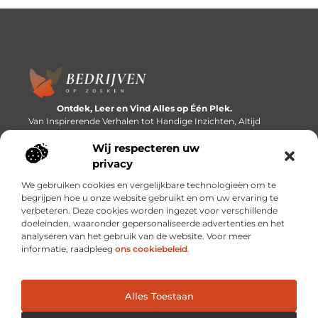
Ontdek, Leer en Vind Alles op Één Plek.
Van Inspirerende Verhalen tot Handige Inzichten, Altijd
Binnen Handbereik.
Wij respecteren uw
Bericht categorie
privacy
We gebruiken cookies en vergelijkbare technologieën om te
begrijpen hoe u onze website gebruikt en om uw ervaring te
verbeteren. Deze cookies worden ingezet voor verschillende
Onze informatie
doeleinden, waaronder gepersonaliseerde advertenties en het
analyseren van het gebruik van de website. Voor meer
Linkbuilding platforms: de snelweg naar betere zoekresultaten?
Verdien geld met je website: van passieproject naar inkomstenbron
informatie, raadpleeg
ons cookiebeleid
.
Alles Toestaan
Website index
Cookiebeleid (EU)