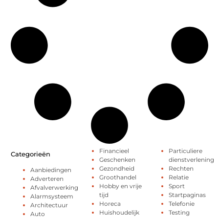
Financieel
Particuliere
Categorieën
Geschenken
dienstverlening
Gezondheid
Rechten
Aanbiedingen
Groothandel
Relatie
Adverteren
Hobby en vrije
Sport
Afvalverwerking
tijd
Startpaginas
Alarmsysteem
Horeca
Telefonie
Architectuur
Huishoudelijk
Testing
Auto