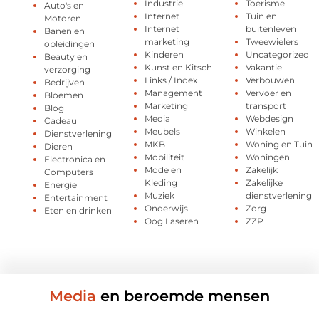
Industrie
Toerisme
Auto's en
Internet
Tuin en
Motoren
Internet
buitenleven
Banen en
marketing
Tweewielers
opleidingen
Kinderen
Uncategorized
Beauty en
Kunst en Kitsch
Vakantie
verzorging
Links / Index
Verbouwen
Bedrijven
Management
Vervoer en
Bloemen
Marketing
transport
Blog
Media
Webdesign
Cadeau
Meubels
Winkelen
Dienstverlening
MKB
Woning en Tuin
Dieren
Mobiliteit
Woningen
Electronica en
Mode en
Zakelijk
Computers
Kleding
Zakelijke
Energie
Muziek
dienstverlening
Entertainment
Onderwijs
Zorg
Eten en drinken
Oog Laseren
ZZP
Media
en beroemde mensen