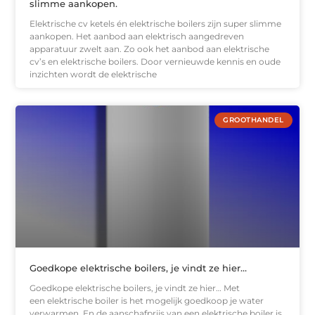
slimme aankopen.
Elektrische cv ketels én elektrische boilers zijn super slimme
aankopen. Het aanbod aan elektrisch aangedreven
apparatuur zwelt aan. Zo ook het aanbod aan elektrische
cv’s en elektrische boilers. Door vernieuwde kennis en oude
inzichten wordt de elektrische
GROOTHANDEL
Goedkope elektrische boilers, je vindt ze hier…
Goedkope elektrische boilers, je vindt ze hier… Met
een elektrische boiler is het mogelijk goedkoop je water
verwarmen. En de aanschafprijs van een elektrische boiler is