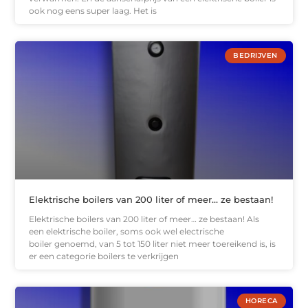
ook nog eens super laag. Het is
BEDRIJVEN
Elektrische boilers van 200 liter of meer… ze bestaan!
Elektrische boilers van 200 liter of meer… ze bestaan! Als
een elektrische boiler, soms ook wel electrische
boiler genoemd, van 5 tot 150 liter niet meer toereikend is, is
er een categorie boilers te verkrijgen
HORECA