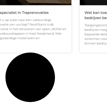
specialist in Traprenovaties
Wat kan toe
bedrijven b
t u op zoek naar een vakkundige
vatie van uw trap? NextStairs is dé
Toegangscontr
ialist in het renoveren van open, dichte en
bedrijven toe
uwbouwtrappen in heel Nederland. Met
bepaalde delen
gwaardige materialen en
schermen voor
binnen bedrij