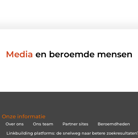
Media
en beroemde mensen
Onze informatie
Over ons
Ons team
Partner sites
Beroemdheden
Linkbuilding platforms: de snelweg naar betere zoekresultaten