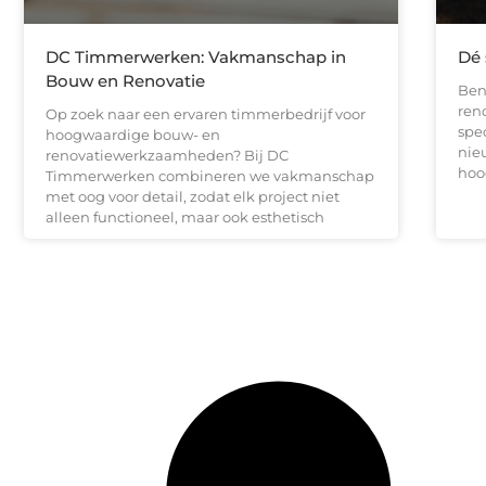
DC Timmerwerken: Vakmanschap in
Dé 
Bouw en Renovatie
Ben
reno
Op zoek naar een ervaren timmerbedrijf voor
spec
hoogwaardige bouw- en
nie
renovatiewerkzaamheden? Bij DC
hoo
Timmerwerken combineren we vakmanschap
met oog voor detail, zodat elk project niet
alleen functioneel, maar ook esthetisch