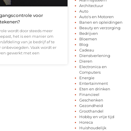
Architectuur
Auto
gangscontrole voor
Auto's en Motoren
etekenen?
Banen en opleidingen
Beauty en verzorging
ole wordt door steeds meer
Bedrijven
gepast, het is een manier om
Bloemen
/afdeling van je bedrijf af te
Blog
 onbevoegden. Vaak wordt er
Cadeau
ven gewerkt met een
Dienstverlening
Dieren
Electronica en
Computers
Energie
Entertainment
Eten en drinken
Financieel
Geschenken
Gezondheid
Groothandel
Hobby en vrije tijd
Horeca
Huishoudelijk