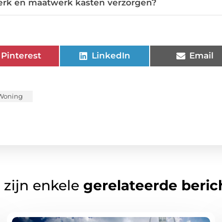
erk en maatwerk kasten verzorgen?
Pinterest
LinkedIn
Email
Woning
 zijn enkele
gerelateerde beric