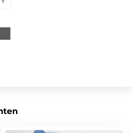
▼
hten