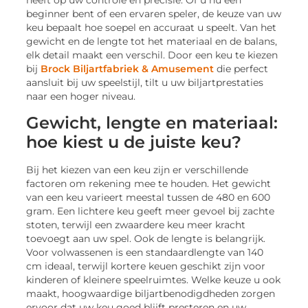
heeft op uw controle en precisie. Of u nu een
beginner bent of een ervaren speler, de keuze van uw
keu bepaalt hoe soepel en accuraat u speelt. Van het
gewicht en de lengte tot het materiaal en de balans,
elk detail maakt een verschil. Door een keu te kiezen
bij
Brock Biljartfabriek & Amusement
die perfect
aansluit bij uw speelstijl, tilt u uw biljartprestaties
naar een hoger niveau.
Gewicht, lengte en materiaal:
hoe kiest u de juiste keu?
Bij het kiezen van een keu zijn er verschillende
factoren om rekening mee te houden. Het gewicht
van een keu varieert meestal tussen de 480 en 600
gram. Een lichtere keu geeft meer gevoel bij zachte
stoten, terwijl een zwaardere keu meer kracht
toevoegt aan uw spel. Ook de lengte is belangrijk.
Voor volwassenen is een standaardlengte van 140
cm ideaal, terwijl kortere keuen geschikt zijn voor
kinderen of kleinere speelruimtes. Welke keuze u ook
maakt, hoogwaardige biljartbenodigdheden zorgen
ervoor dat uw keu goed blijft presteren en uw