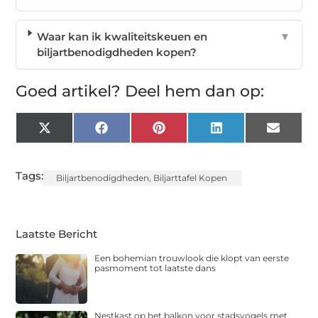
Waar kan ik kwaliteitskeuen en
▼
biljartbenodigdheden kopen?
Goed artikel? Deel hem dan op:
X
Facebook
Pinterest
LinkedIn
Email
(Twitter)
Tags:
Biljartbenodigdheden
,
Biljarttafel Kopen
Laatste Bericht
Een bohemian trouwlook die klopt van eerste
pasmoment tot laatste dans
Nestkast op het balkon voor stadsvogels met