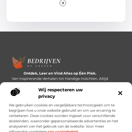
Ontdek, Leer en Vind Alles op Één Plek.
Van Inspirerende Verhalen tot Handige Inzichten, Altijd
Binnen Handbereik.
Wij respecteren uw
Bericht categorie
privacy
We gebruiken cookies en vergelijkbare technologieën om te
begrijpen hoe u onze website gebruikt en om uw ervaring te
verbeteren. Deze cookies worden ingezet voor verschillende
Onze informatie
doeleinden, waaronder gepersonaliseerde advertenties en het
analyseren van het gebruik van de website. Voor meer
Linkbuilding platforms: de snelweg naar betere zoekresultaten?
Verdien geld met je website: van passieproject naar inkomstenbron
informatie, raadpleeg
ons cookiebeleid
.