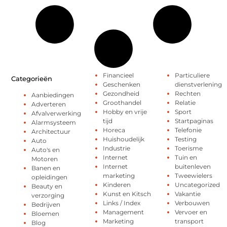
Financieel
Particuliere
Categorieën
Geschenken
dienstverlening
Gezondheid
Rechten
Aanbiedingen
Groothandel
Relatie
Adverteren
Hobby en vrije
Sport
Afvalverwerking
tijd
Startpaginas
Alarmsysteem
Horeca
Telefonie
Architectuur
Huishoudelijk
Testing
Auto
Industrie
Toerisme
Auto's en
Internet
Tuin en
Motoren
Internet
buitenleven
Banen en
marketing
Tweewielers
opleidingen
Kinderen
Uncategorized
Beauty en
Kunst en Kitsch
Vakantie
verzorging
Links / Index
Verbouwen
Bedrijven
Management
Vervoer en
Bloemen
Marketing
transport
Blog