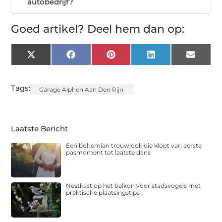
autobedrijf?
Goed artikel? Deel hem dan op:
X
Facebook
Pinterest
LinkedIn
Email
(Twitter)
Tags:
Garage Alphen Aan Den Rijn
Laatste Bericht
Een bohemian trouwlook die klopt van eerste
pasmoment tot laatste dans
Nestkast op het balkon voor stadsvogels met
praktische plaatsingstips