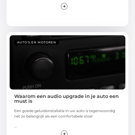
AUTO'S EN MOTOREN
Waarom een audio upgrade in je auto een
must is
Een goede geluidsinstallatie in uw auto is tegenwoordig
net zo belangrijk als een comfortabele stoel
...