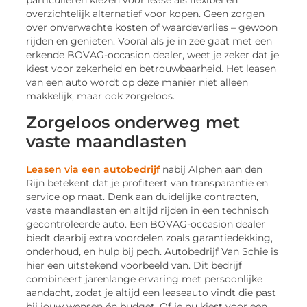
particulieren kiezen voor lease als flexibel en
overzichtelijk alternatief voor kopen. Geen zorgen
over onverwachte kosten of waardeverlies – gewoon
rijden en genieten. Vooral als je in zee gaat met een
erkende BOVAG-occasion dealer, weet je zeker dat je
kiest voor zekerheid en betrouwbaarheid. Het leasen
van een auto wordt op deze manier niet alleen
makkelijk, maar ook zorgeloos.
Zorgeloos onderweg met
vaste maandlasten
Leasen via een autobedrijf
nabij Alphen aan den
Rijn betekent dat je profiteert van transparantie en
service op maat. Denk aan duidelijke contracten,
vaste maandlasten en altijd rijden in een technisch
gecontroleerde auto. Een BOVAG-occasion dealer
biedt daarbij extra voordelen zoals garantiedekking,
onderhoud, en hulp bij pech. Autobedrijf Van Schie is
hier een uitstekend voorbeeld van. Dit bedrijf
combineert jarenlange ervaring met persoonlijke
aandacht, zodat je altijd een leaseauto vindt die past
bij jouw wensen én budget. Of je nu kiest voor een