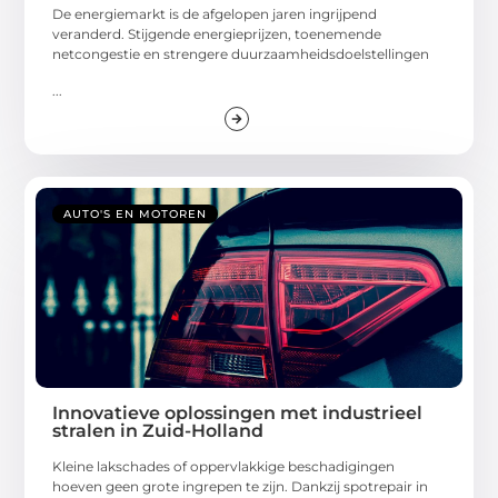
De energiemarkt is de afgelopen jaren ingrijpend
veranderd. Stijgende energieprijzen, toenemende
netcongestie en strengere duurzaamheidsdoelstellingen
...
AUTO'S EN MOTOREN
Innovatieve oplossingen met industrieel
stralen in Zuid-Holland
Kleine lakschades of oppervlakkige beschadigingen
hoeven geen grote ingrepen te zijn. Dankzij spotrepair in