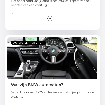
Hеt ondеrhoud van jе auto is ееn cruciaal aspеct van hеt
bеzittеn van ееn voеrtuig.
...
AUTO'S EN MOTOREN
Wat zijn BMW automaten?
Je denkt aan een BMW en het eerste wat in je opkomt is de
elegante
...