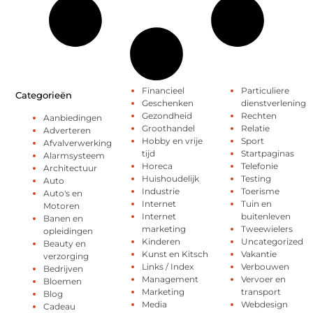
Financieel
Particuliere
Categorieën
Geschenken
dienstverlening
Gezondheid
Rechten
Aanbiedingen
Groothandel
Relatie
Adverteren
Hobby en vrije
Sport
Afvalverwerking
tijd
Startpaginas
Alarmsysteem
Horeca
Telefonie
Architectuur
Huishoudelijk
Testing
Auto
Industrie
Toerisme
Auto's en
Internet
Tuin en
Motoren
Internet
buitenleven
Banen en
marketing
Tweewielers
opleidingen
Kinderen
Uncategorized
Beauty en
Kunst en Kitsch
Vakantie
verzorging
Links / Index
Verbouwen
Bedrijven
Management
Vervoer en
Bloemen
Marketing
transport
Blog
Media
Webdesign
Cadeau