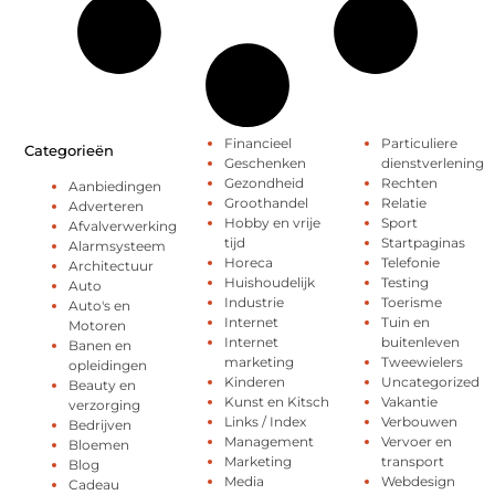
Financieel
Particuliere
Categorieën
Geschenken
dienstverlening
Gezondheid
Rechten
Aanbiedingen
Groothandel
Relatie
Adverteren
Hobby en vrije
Sport
Afvalverwerking
tijd
Startpaginas
Alarmsysteem
Horeca
Telefonie
Architectuur
Huishoudelijk
Testing
Auto
Industrie
Toerisme
Auto's en
Internet
Tuin en
Motoren
Internet
buitenleven
Banen en
marketing
Tweewielers
opleidingen
Kinderen
Uncategorized
Beauty en
Kunst en Kitsch
Vakantie
verzorging
Links / Index
Verbouwen
Bedrijven
Management
Vervoer en
Bloemen
Marketing
transport
Blog
Media
Webdesign
Cadeau