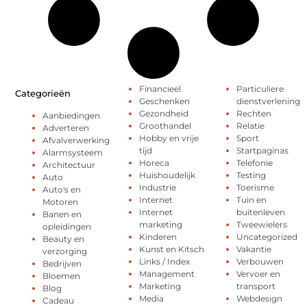
Financieel
Particuliere
Categorieën
Geschenken
dienstverlening
Gezondheid
Rechten
Aanbiedingen
Groothandel
Relatie
Adverteren
Hobby en vrije
Sport
Afvalverwerking
tijd
Startpaginas
Alarmsysteem
Horeca
Telefonie
Architectuur
Huishoudelijk
Testing
Auto
Industrie
Toerisme
Auto's en
Internet
Tuin en
Motoren
Internet
buitenleven
Banen en
marketing
Tweewielers
opleidingen
Kinderen
Uncategorized
Beauty en
Kunst en Kitsch
Vakantie
verzorging
Links / Index
Verbouwen
Bedrijven
Management
Vervoer en
Bloemen
Marketing
transport
Blog
Media
Webdesign
Cadeau