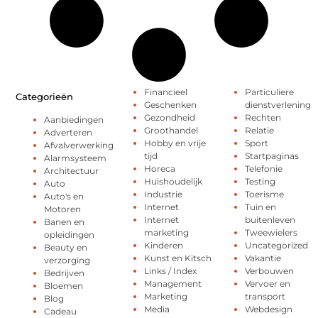
Financieel
Particuliere
Categorieën
Geschenken
dienstverlening
Gezondheid
Rechten
Aanbiedingen
Groothandel
Relatie
Adverteren
Hobby en vrije
Sport
Afvalverwerking
tijd
Startpaginas
Alarmsysteem
Horeca
Telefonie
Architectuur
Huishoudelijk
Testing
Auto
Industrie
Toerisme
Auto's en
Internet
Tuin en
Motoren
Internet
buitenleven
Banen en
marketing
Tweewielers
opleidingen
Kinderen
Uncategorized
Beauty en
Kunst en Kitsch
Vakantie
verzorging
Links / Index
Verbouwen
Bedrijven
Management
Vervoer en
Bloemen
Marketing
transport
Blog
Media
Webdesign
Cadeau