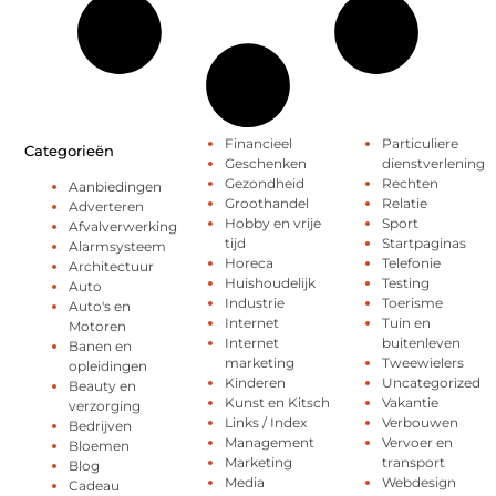
Financieel
Particuliere
Categorieën
Geschenken
dienstverlening
Gezondheid
Rechten
Aanbiedingen
Groothandel
Relatie
Adverteren
Hobby en vrije
Sport
Afvalverwerking
tijd
Startpaginas
Alarmsysteem
Horeca
Telefonie
Architectuur
Huishoudelijk
Testing
Auto
Industrie
Toerisme
Auto's en
Internet
Tuin en
Motoren
Internet
buitenleven
Banen en
marketing
Tweewielers
opleidingen
Kinderen
Uncategorized
Beauty en
Kunst en Kitsch
Vakantie
verzorging
Links / Index
Verbouwen
Bedrijven
Management
Vervoer en
Bloemen
Marketing
transport
Blog
Media
Webdesign
Cadeau