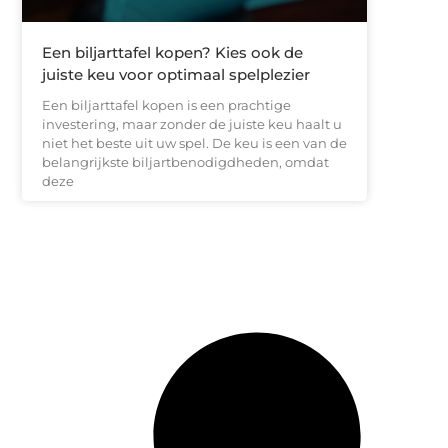
Een biljarttafel kopen? Kies ook de
juiste keu voor optimaal spelplezier
Een biljarttafel kopen is een prachtige
investering, maar zonder de juiste keu haalt u
niet het beste uit uw spel. De keu is een van de
belangrijkste biljartbenodigdheden, omdat
deze