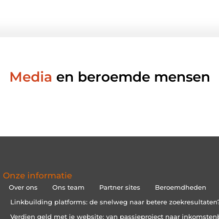
Media
en beroemde mensen
Onze informatie
Over ons
Ons team
Partner sites
Beroemdheden
Linkbuilding platforms: de snelweg naar betere zoekresultaten
Verdien geld met je website: van passieproject naar inkomsten