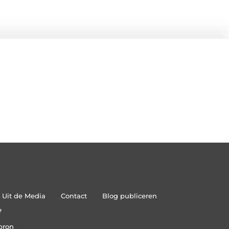
Uit de Media
Contact
Blog publiceren
?
bron