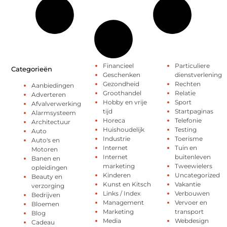
Financieel
Particuliere
Categorieën
Geschenken
dienstverlening
Gezondheid
Rechten
Aanbiedingen
Groothandel
Relatie
Adverteren
Hobby en vrije
Sport
Afvalverwerking
tijd
Startpaginas
Alarmsysteem
Horeca
Telefonie
Architectuur
Huishoudelijk
Testing
Auto
Industrie
Toerisme
Auto's en
Internet
Tuin en
Motoren
Internet
buitenleven
Banen en
marketing
Tweewielers
opleidingen
Kinderen
Uncategorized
Beauty en
Kunst en Kitsch
Vakantie
verzorging
Links / Index
Verbouwen
Bedrijven
Management
Vervoer en
Bloemen
Marketing
transport
Blog
Media
Webdesign
Cadeau