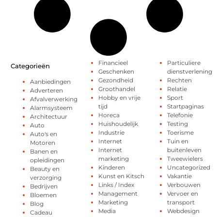
Financieel
Particuliere
Categorieën
Geschenken
dienstverlening
Gezondheid
Rechten
Aanbiedingen
Groothandel
Relatie
Adverteren
Hobby en vrije
Sport
Afvalverwerking
tijd
Startpaginas
Alarmsysteem
Horeca
Telefonie
Architectuur
Huishoudelijk
Testing
Auto
Industrie
Toerisme
Auto's en
Internet
Tuin en
Motoren
Internet
buitenleven
Banen en
marketing
Tweewielers
opleidingen
Kinderen
Uncategorized
Beauty en
Kunst en Kitsch
Vakantie
verzorging
Links / Index
Verbouwen
Bedrijven
Management
Vervoer en
Bloemen
Marketing
transport
Blog
Media
Webdesign
Cadeau