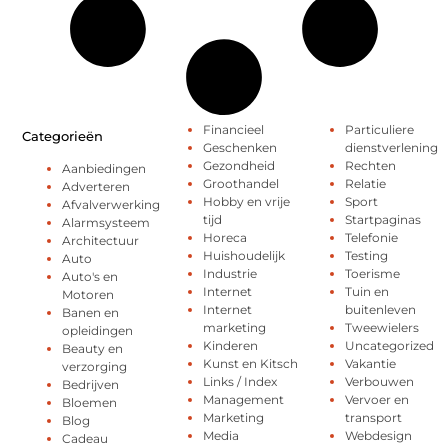
Financieel
Particuliere
Categorieën
Geschenken
dienstverlening
Gezondheid
Rechten
Aanbiedingen
Groothandel
Relatie
Adverteren
Hobby en vrije
Sport
Afvalverwerking
tijd
Startpaginas
Alarmsysteem
Horeca
Telefonie
Architectuur
Huishoudelijk
Testing
Auto
Industrie
Toerisme
Auto's en
Internet
Tuin en
Motoren
Internet
buitenleven
Banen en
marketing
Tweewielers
opleidingen
Kinderen
Uncategorized
Beauty en
Kunst en Kitsch
Vakantie
verzorging
Links / Index
Verbouwen
Bedrijven
Management
Vervoer en
Bloemen
Marketing
transport
Blog
Media
Webdesign
Cadeau