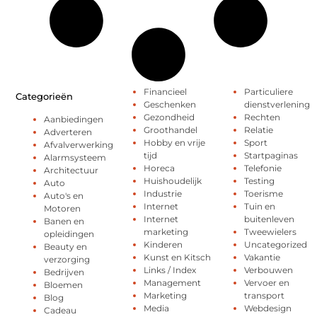
Financieel
Particuliere
Categorieën
Geschenken
dienstverlening
Gezondheid
Rechten
Aanbiedingen
Groothandel
Relatie
Adverteren
Hobby en vrije
Sport
Afvalverwerking
tijd
Startpaginas
Alarmsysteem
Horeca
Telefonie
Architectuur
Huishoudelijk
Testing
Auto
Industrie
Toerisme
Auto's en
Internet
Tuin en
Motoren
Internet
buitenleven
Banen en
marketing
Tweewielers
opleidingen
Kinderen
Uncategorized
Beauty en
Kunst en Kitsch
Vakantie
verzorging
Links / Index
Verbouwen
Bedrijven
Management
Vervoer en
Bloemen
Marketing
transport
Blog
Media
Webdesign
Cadeau