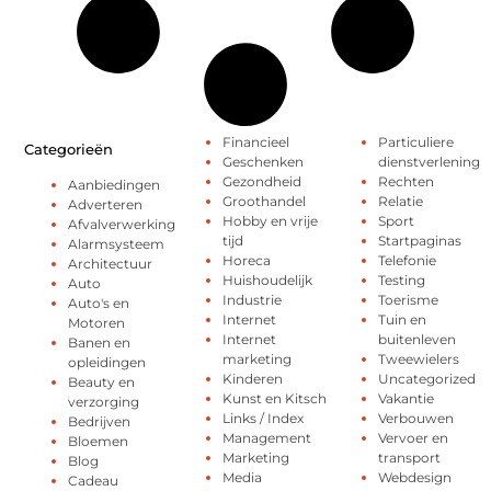
Financieel
Particuliere
Categorieën
Geschenken
dienstverlening
Gezondheid
Rechten
Aanbiedingen
Groothandel
Relatie
Adverteren
Hobby en vrije
Sport
Afvalverwerking
tijd
Startpaginas
Alarmsysteem
Horeca
Telefonie
Architectuur
Huishoudelijk
Testing
Auto
Industrie
Toerisme
Auto's en
Internet
Tuin en
Motoren
Internet
buitenleven
Banen en
marketing
Tweewielers
opleidingen
Kinderen
Uncategorized
Beauty en
Kunst en Kitsch
Vakantie
verzorging
Links / Index
Verbouwen
Bedrijven
Management
Vervoer en
Bloemen
Marketing
transport
Blog
Media
Webdesign
Cadeau