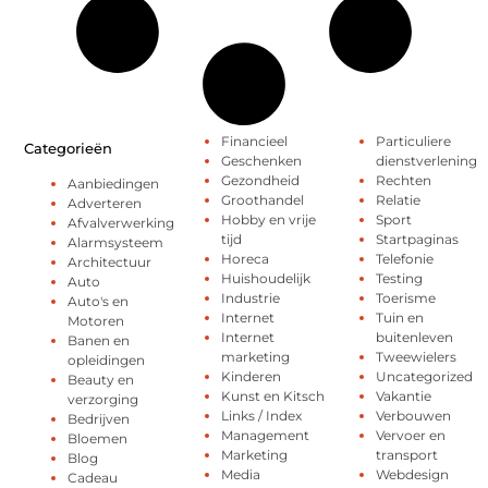
Financieel
Particuliere
Categorieën
Geschenken
dienstverlening
Gezondheid
Rechten
Aanbiedingen
Groothandel
Relatie
Adverteren
Hobby en vrije
Sport
Afvalverwerking
tijd
Startpaginas
Alarmsysteem
Horeca
Telefonie
Architectuur
Huishoudelijk
Testing
Auto
Industrie
Toerisme
Auto's en
Internet
Tuin en
Motoren
Internet
buitenleven
Banen en
marketing
Tweewielers
opleidingen
Kinderen
Uncategorized
Beauty en
Kunst en Kitsch
Vakantie
verzorging
Links / Index
Verbouwen
Bedrijven
Management
Vervoer en
Bloemen
Marketing
transport
Blog
Media
Webdesign
Cadeau