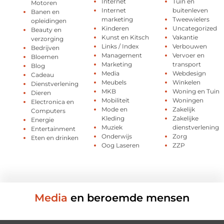
Internet
Tuin en
Motoren
Internet
buitenleven
Banen en
marketing
Tweewielers
opleidingen
Kinderen
Uncategorized
Beauty en
Kunst en Kitsch
Vakantie
verzorging
Links / Index
Verbouwen
Bedrijven
Management
Vervoer en
Bloemen
Marketing
transport
Blog
Media
Webdesign
Cadeau
Meubels
Winkelen
Dienstverlening
MKB
Woning en Tuin
Dieren
Mobiliteit
Woningen
Electronica en
Mode en
Zakelijk
Computers
Kleding
Zakelijke
Energie
Muziek
dienstverlening
Entertainment
Onderwijs
Zorg
Eten en drinken
Oog Laseren
ZZP
Media
en beroemde mensen