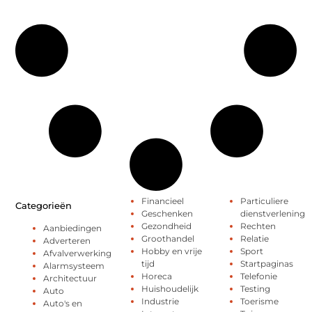
Financieel
Particuliere
Categorieën
Geschenken
dienstverlening
Gezondheid
Rechten
Aanbiedingen
Groothandel
Relatie
Adverteren
Hobby en vrije
Sport
Afvalverwerking
tijd
Startpaginas
Alarmsysteem
Horeca
Telefonie
Architectuur
Huishoudelijk
Testing
Auto
Industrie
Toerisme
Auto's en