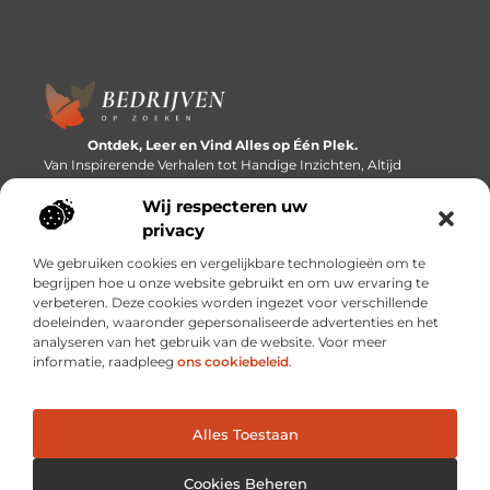
Ontdek, Leer en Vind Alles op Één Plek.
Van Inspirerende Verhalen tot Handige Inzichten, Altijd
Binnen Handbereik.
Wij respecteren uw
Bericht categorie
privacy
We gebruiken cookies en vergelijkbare technologieën om te
begrijpen hoe u onze website gebruikt en om uw ervaring te
verbeteren. Deze cookies worden ingezet voor verschillende
Onze informatie
doeleinden, waaronder gepersonaliseerde advertenties en het
analyseren van het gebruik van de website. Voor meer
Linkbuilding platforms: de snelweg naar betere zoekresultaten?
Verdien geld met je website: van passieproject naar inkomstenbron
informatie, raadpleeg
ons cookiebeleid
.
Alles Toestaan
Website index
Cookiebeleid (EU)
@2025 www.bedrijvenopzoeken.nl. All Right Reserved.
Cookies Beheren