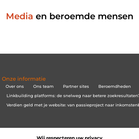
Media
en beroemde mensen
Onze informatie
Over ons
Ons team
Partner sites
Beroemdheden
Linkbuilding platforms: de snelweg naar betere zoekresultaten
Verdien geld met je website: van passieproject naar inkomsten
Wij respecteren uw privacy