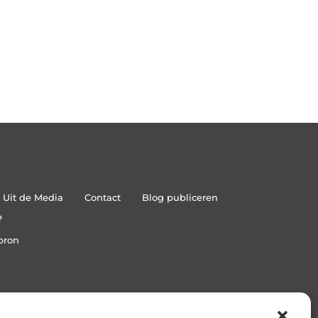
Uit de Media
Contact
Blog publiceren
?
bron