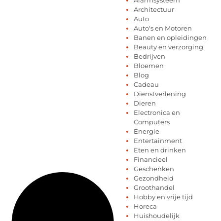
Architectuur
Auto
Auto's en Motoren
Banen en opleidingen
Beauty en verzorging
Bedrijven
Bloemen
Blog
Cadeau
Dienstverlening
Dieren
Electronica en
Computers
Energie
Entertainment
Eten en drinken
Financieel
Geschenken
Gezondheid
Groothandel
Hobby en vrije tijd
Horeca
Huishoudelijk