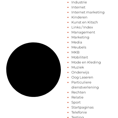
Industrie
Internet
Internet marketing
Kinderen
Kunst en Kitsch
Links / Index
Management
Marketing
Media
Meubels
MKB
Mobiliteit
Mode en Kleding
Muziek
Onderwijs
Oog Laseren
Particuliere
dienstverlening
Rechten
Relatie
Sport
Startpaginas
Telefonie
Testing