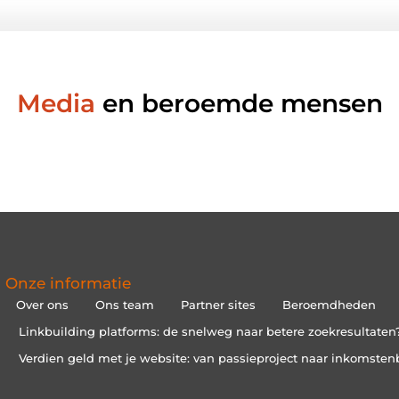
Media
en beroemde mensen
Onze informatie
Over ons
Ons team
Partner sites
Beroemdheden
Linkbuilding platforms: de snelweg naar betere zoekresultaten
Verdien geld met je website: van passieproject naar inkomsten