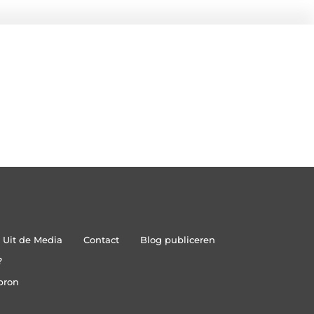
Uit de Media
Contact
Blog publiceren
?
bron