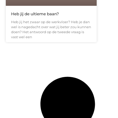
Heb jij de ultieme baan?
Heb jij het zwaar op de werkvloer? Heb je dan
wel is nagedacht over wat jij beter zou kunnen
doen? Het antwoord op de tweede vraag is
vast wel een