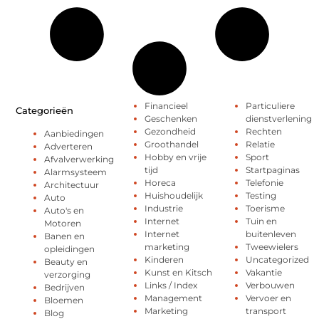
Financieel
Particuliere
Categorieën
Geschenken
dienstverlening
Gezondheid
Rechten
Aanbiedingen
Groothandel
Relatie
Adverteren
Hobby en vrije
Sport
Afvalverwerking
tijd
Startpaginas
Alarmsysteem
Horeca
Telefonie
Architectuur
Huishoudelijk
Testing
Auto
Industrie
Toerisme
Auto's en
Internet
Tuin en
Motoren
Internet
buitenleven
Banen en
marketing
Tweewielers
opleidingen
Kinderen
Uncategorized
Beauty en
Kunst en Kitsch
Vakantie
verzorging
Links / Index
Verbouwen
Bedrijven
Management
Vervoer en
Bloemen
Marketing
transport
Blog