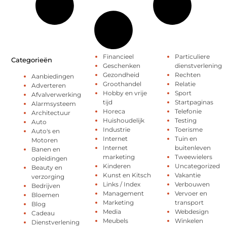
Financieel
Particuliere
Categorieën
Geschenken
dienstverlening
Gezondheid
Rechten
Aanbiedingen
Groothandel
Relatie
Adverteren
Hobby en vrije
Sport
Afvalverwerking
tijd
Startpaginas
Alarmsysteem
Horeca
Telefonie
Architectuur
Huishoudelijk
Testing
Auto
Industrie
Toerisme
Auto's en
Internet
Tuin en
Motoren
Internet
buitenleven
Banen en
marketing
Tweewielers
opleidingen
Kinderen
Uncategorized
Beauty en
Kunst en Kitsch
Vakantie
verzorging
Links / Index
Verbouwen
Bedrijven
Management
Vervoer en
Bloemen
Marketing
transport
Blog
Media
Webdesign
Cadeau
Meubels
Winkelen
Dienstverlening