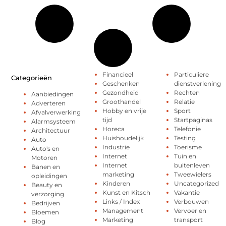
Financieel
Particuliere
Categorieën
Geschenken
dienstverlening
Gezondheid
Rechten
Aanbiedingen
Groothandel
Relatie
Adverteren
Hobby en vrije
Sport
Afvalverwerking
tijd
Startpaginas
Alarmsysteem
Horeca
Telefonie
Architectuur
Huishoudelijk
Testing
Auto
Industrie
Toerisme
Auto's en
Internet
Tuin en
Motoren
Internet
buitenleven
Banen en
marketing
Tweewielers
opleidingen
Kinderen
Uncategorized
Beauty en
Kunst en Kitsch
Vakantie
verzorging
Links / Index
Verbouwen
Bedrijven
Management
Vervoer en
Bloemen
Marketing
transport
Blog