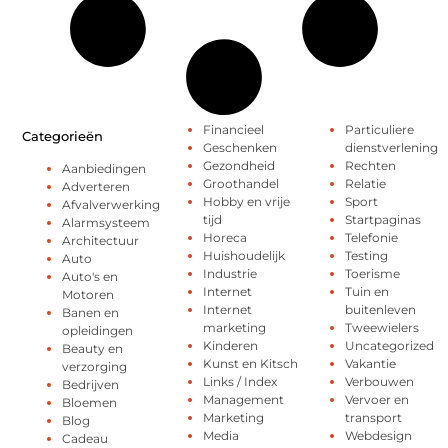
Financieel
Particuliere
Categorieën
Geschenken
dienstverlening
Gezondheid
Rechten
Aanbiedingen
Groothandel
Relatie
Adverteren
Hobby en vrije
Sport
Afvalverwerking
tijd
Startpaginas
Alarmsysteem
Horeca
Telefonie
Architectuur
Huishoudelijk
Testing
Auto
Industrie
Toerisme
Auto's en
Internet
Tuin en
Motoren
Internet
buitenleven
Banen en
marketing
Tweewielers
opleidingen
Kinderen
Uncategorized
Beauty en
Kunst en Kitsch
Vakantie
verzorging
Links / Index
Verbouwen
Bedrijven
Management
Vervoer en
Bloemen
Marketing
transport
Blog
Media
Webdesign
Cadeau