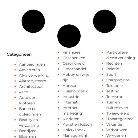
Financieel
Particuliere
Categorieën
Geschenken
dienstverlening
Gezondheid
Rechten
Aanbiedingen
Groothandel
Relatie
Adverteren
Hobby en vrije
Sport
Afvalverwerking
tijd
Startpaginas
Alarmsysteem
Horeca
Telefonie
Architectuur
Huishoudelijk
Testing
Auto
Industrie
Toerisme
Auto's en
Internet
Tuin en
Motoren
Internet
buitenleven
Banen en
marketing
Tweewielers
opleidingen
Kinderen
Uncategorized
Beauty en
Kunst en Kitsch
Vakantie
verzorging
Links / Index
Verbouwen
Bedrijven
Management
Vervoer en
Bloemen