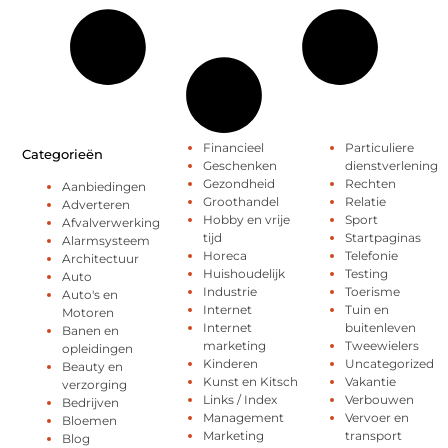
Financieel
Particuliere
Categorieën
Geschenken
dienstverlening
Gezondheid
Rechten
Aanbiedingen
Groothandel
Relatie
Adverteren
Hobby en vrije
Sport
Afvalverwerking
tijd
Startpaginas
Alarmsysteem
Horeca
Telefonie
Architectuur
Huishoudelijk
Testing
Auto
Industrie
Toerisme
Auto's en
Internet
Tuin en
Motoren
Internet
buitenleven
Banen en
marketing
Tweewielers
opleidingen
Kinderen
Uncategorized
Beauty en
Kunst en Kitsch
Vakantie
verzorging
Links / Index
Verbouwen
Bedrijven
Management
Vervoer en
Bloemen
Marketing
transport
Blog