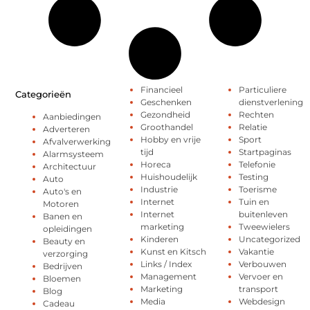
Financieel
Particuliere
Categorieën
Geschenken
dienstverlening
Gezondheid
Rechten
Aanbiedingen
Groothandel
Relatie
Adverteren
Hobby en vrije
Sport
Afvalverwerking
tijd
Startpaginas
Alarmsysteem
Horeca
Telefonie
Architectuur
Huishoudelijk
Testing
Auto
Industrie
Toerisme
Auto's en
Internet
Tuin en
Motoren
Internet
buitenleven
Banen en
marketing
Tweewielers
opleidingen
Kinderen
Uncategorized
Beauty en
Kunst en Kitsch
Vakantie
verzorging
Links / Index
Verbouwen
Bedrijven
Management
Vervoer en
Bloemen
Marketing
transport
Blog
Media
Webdesign
Cadeau