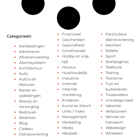
Financieel
Particuliere
Categorieën
Geschenken
dienstverlening
Gezondheid
Rechten
Aanbiedingen
Groothandel
Relatie
Adverteren
Hobby en vrije
Sport
Afvalverwerking
tijd
Startpaginas
Alarmsysteem
Horeca
Telefonie
Architectuur
Huishoudelijk
Testing
Auto
Industrie
Toerisme
Auto's en
Internet
Tuin en
Motoren
Internet
buitenleven
Banen en
marketing
Tweewielers
opleidingen
Kinderen
Uncategorized
Beauty en
Kunst en Kitsch
Vakantie
verzorging
Links / Index
Verbouwen
Bedrijven
Management
Vervoer en
Bloemen
Marketing
transport
Blog
Media
Webdesign
Cadeau
Meubels
Winkelen
Dienstverlening