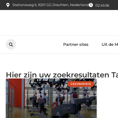
Stationsweg 5, 9201 GG Drachten, Nederland
02:45:56
Partner sites
Uit de 
Hier zijn uw zoekresultaten T
GEZONDHEID