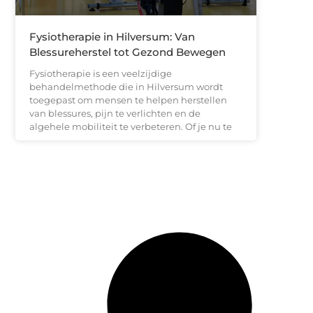
Fysiotherapie in Hilversum: Van
Blessureherstel tot Gezond Bewegen
Fysiotherapie is een veelzijdige
behandelmethode die in Hilversum wordt
toegepast om mensen te helpen herstellen
van blessures, pijn te verlichten en de
algehele mobiliteit te verbeteren. Of je nu te