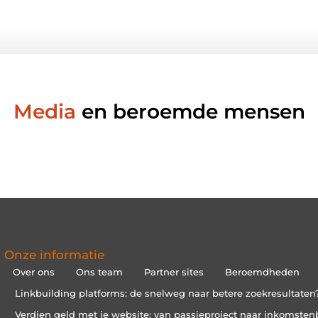
Media
en beroemde mensen
Onze informatie
Over ons
Ons team
Partner sites
Beroemdheden
Linkbuilding platforms: de snelweg naar betere zoekresultaten
Verdien geld met je website: van passieproject naar inkomsten