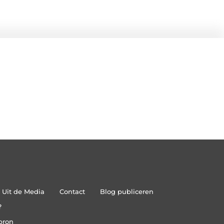
Uit de Media
Contact
Blog publiceren
?
bron