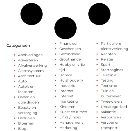
Financieel
Particuliere
Categorieën
Geschenken
dienstverlening
Gezondheid
Rechten
Aanbiedingen
Groothandel
Relatie
Adverteren
Hobby en vrije
Sport
Afvalverwerking
tijd
Startpaginas
Alarmsysteem
Horeca
Telefonie
Architectuur
Huishoudelijk
Testing
Auto
Industrie
Toerisme
Auto's en
Internet
Tuin en
Motoren
Internet
buitenleven
Banen en
marketing
Tweewielers
opleidingen
Kinderen
Uncategorized
Beauty en
Kunst en Kitsch
Vakantie
verzorging
Links / Index
Verbouwen
Bedrijven
Management
Vervoer en
Bloemen
Marketing
transport
Blog